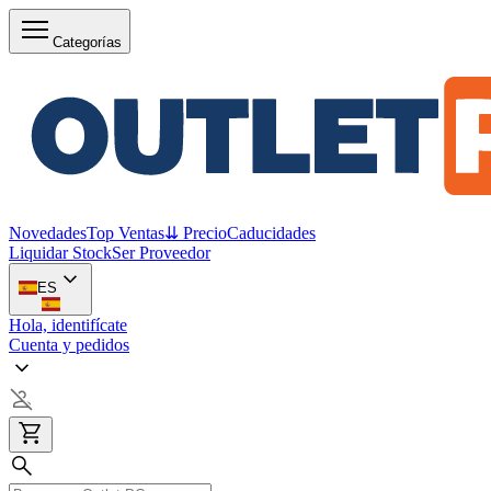
Categorías
Novedades
Top Ventas
⇊ Precio
Caducidades
Liquidar Stock
Ser Proveedor
ES
Hola, identifícate
Cuenta y pedidos