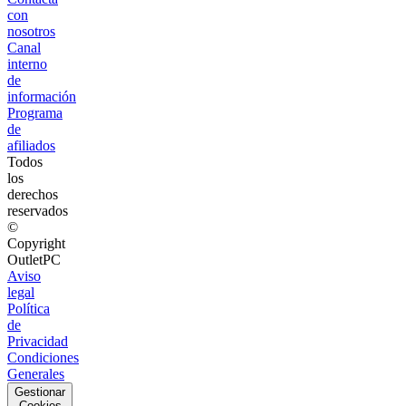
con
nosotros
Canal
interno
de
información
Programa
de
afiliados
Todos
los
derechos
reservados
©
Copyright
OutletPC
Aviso
legal
Política
de
Privacidad
Condiciones
Generales
Gestionar
Cookies