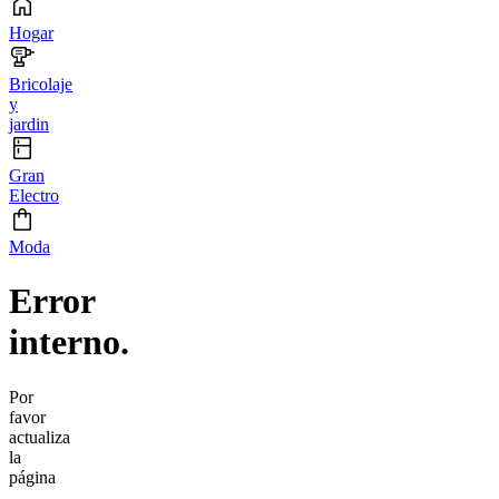
Hogar
Bricolaje
y
jardin
Gran
Electro
Moda
Error
interno.
Por
favor
actualiza
la
página