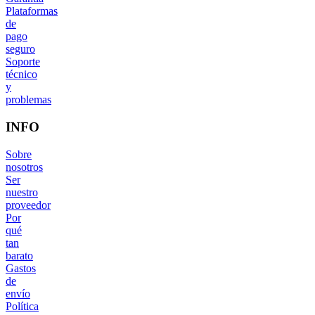
Plataformas
de
pago
seguro
Soporte
técnico
y
problemas
INFO
Sobre
nosotros
Ser
nuestro
proveedor
Por
qué
tan
barato
Gastos
de
envío
Política