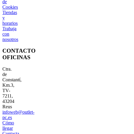
de
Cookies
Tiendas
y
horarios
Trabaja
con
nosotros
CONTACTO
OFICINAS
Ctra.
de
Constantí,
Km.3,
TV-
7211,
43204
Reus
infoweb@outlet-
pc.es
Cómo
llegar
Contacta