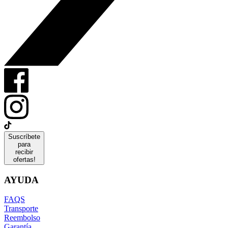
Suscríbete
para
recibir
ofertas!
AYUDA
FAQS
Transporte
Reembolso
Garantía