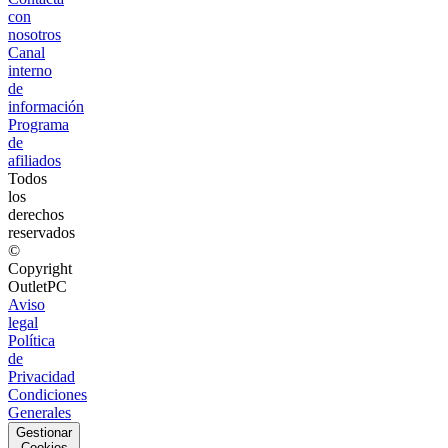
con
nosotros
Canal
interno
de
información
Programa
de
afiliados
Todos
los
derechos
reservados
©
Copyright
OutletPC
Aviso
legal
Política
de
Privacidad
Condiciones
Generales
Gestionar
Cookies