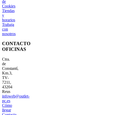
de
Cookies
Tiendas
y
horarios
Trabaja
con
nosotros
CONTACTO
OFICINAS
Ctra.
de
Constantí,
Km.3,
TV-
7211,
43204
Reus
infoweb@outlet-
pc.es
Cómo
llegar
Contacta