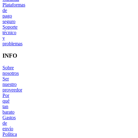
Plataformas
de
pago
seguro
Soporte
técnico
y
problemas
INFO
Sobre
nosotros
Ser
nuestro
proveedor
Por
qué
tan
barato
Gastos
de
envío
Política