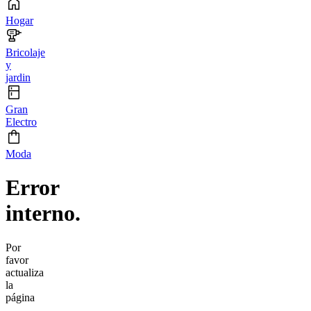
Hogar
Bricolaje
y
jardin
Gran
Electro
Moda
Error
interno.
Por
favor
actualiza
la
página