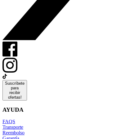
Suscríbete
para
recibir
ofertas!
AYUDA
FAQS
Transporte
Reembolso
Garantía