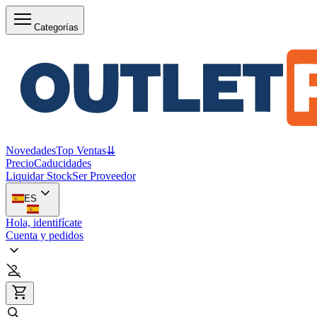
Categorías
Novedades
Top Ventas
⇊
Precio
Caducidades
Liquidar Stock
Ser Proveedor
ES
Hola, identifícate
Cuenta y pedidos