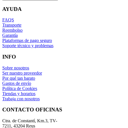
AYUDA
FAQS
Transporte
Reembolso
Garantía
Plataformas de pago seguro
Soporte técnico y problemas
INFO
Sobre nosotros
Ser nuestro proveedor
Por qué tan barato
Gastos de envío
Política de Cookies
Tiendas y horarios
Trabaja con nosotros
CONTACTO OFICINAS
Ctra. de Constantí, Km.3, TV-
7211, 43204 Reus