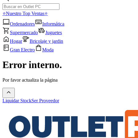
⭐Nuestro Top Ventas⭐
Ordenadores
Informática
Supermercado
Juguetes
Hogar
Bricolaje y jardin
Gran Electro
Moda
Error interno.
Por favor actualiza la página
Liquidar Stock
Ser Proveedor