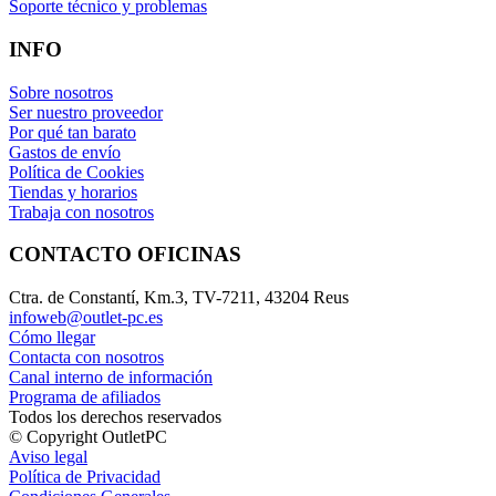
Soporte técnico y problemas
INFO
Sobre nosotros
Ser nuestro proveedor
Por qué tan barato
Gastos de envío
Política de Cookies
Tiendas y horarios
Trabaja con nosotros
CONTACTO OFICINAS
Ctra. de Constantí, Km.3, TV-7211, 43204 Reus
infoweb@outlet-pc.es
Cómo llegar
Contacta con nosotros
Canal interno de información
Programa de afiliados
Todos los derechos reservados
© Copyright OutletPC
Aviso legal
Política de Privacidad