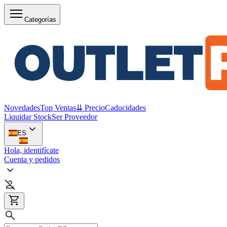
Categorías
Novedades
Top Ventas
⇊ Precio
Caducidades
Liquidar Stock
Ser Proveedor
ES
Hola, identifícate
Cuenta y pedidos