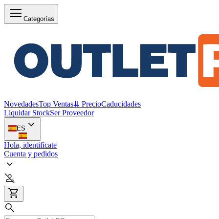
Categorías
Novedades
Top Ventas
⇊ Precio
Caducidades
Liquidar Stock
Ser Proveedor
ES
Hola, identifícate
Cuenta y pedidos