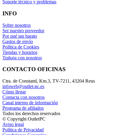
Soporte técnico y problemas
INFO
Sobre nosotros
Ser nuestro proveedor
Por qué tan barato
Gastos de envío
Política de Cookies
Tiendas y horarios
Trabaja con nosotros
CONTACTO OFICINAS
Ctra. de Constantí, Km.3, TV-7211, 43204 Reus
infoweb@outlet-pc.es
Cómo llegar
Contacta con nosotros
Canal interno de información
Programa de afiliados
Todos los derechos reservados
© Copyright OutletPC
Aviso legal
Política de Privacidad