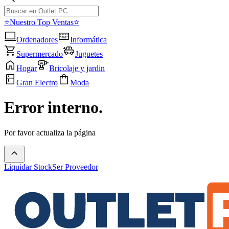
⭐Nuestro Top Ventas⭐
Ordenadores
Informática
Supermercado
Juguetes
Hogar
Bricolaje y jardin
Gran Electro
Moda
Error interno.
Por favor actualiza la página
Liquidar Stock
Ser Proveedor