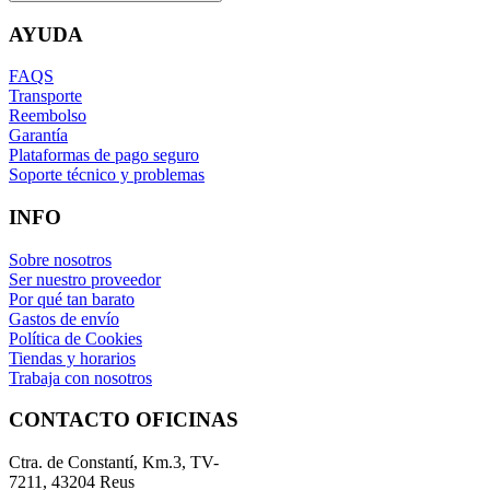
AYUDA
FAQS
Transporte
Reembolso
Garantía
Plataformas de pago seguro
Soporte técnico y problemas
INFO
Sobre nosotros
Ser nuestro proveedor
Por qué tan barato
Gastos de envío
Política de Cookies
Tiendas y horarios
Trabaja con nosotros
CONTACTO OFICINAS
Ctra. de Constantí, Km.3, TV-
7211, 43204 Reus