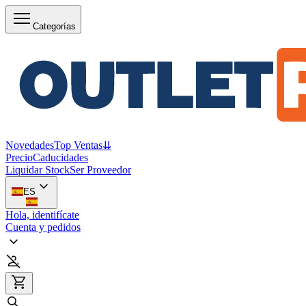
Categorías
Novedades
Top Ventas
⇊
Precio
Caducidades
Liquidar Stock
Ser Proveedor
ES
Hola, identifícate
Cuenta y pedidos