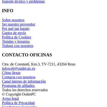
Soporte técnico y problemas
INFO
Sobre nosotros
Ser nuestro proveedor
Por qué tan barato
Gastos de envío
Política de Cookies
Tiendas y horarios
Trabaja con nosotros
CONTACTO OFICINAS
Ctra. de Constantí, Km.3, TV-7211, 43204 Reus
infoweb@outlet-pc.es
Cómo llegar
Contacta con nosotros
Canal interno de información
Programa de afiliados
Todos los derechos reservados
© Copyright OutletPC
Aviso legal
Política de Privacidad