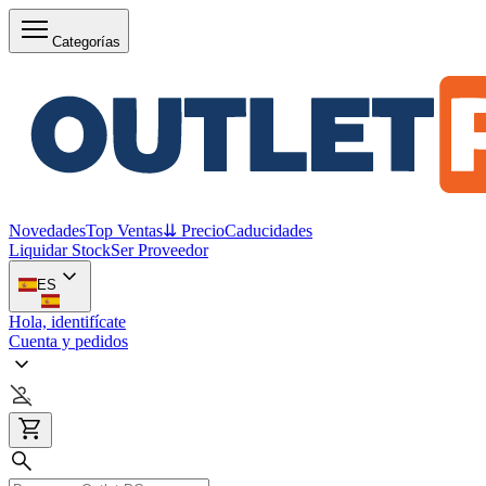
Categorías
Novedades
Top Ventas
⇊ Precio
Caducidades
Liquidar Stock
Ser Proveedor
ES
Hola, identifícate
Cuenta y pedidos