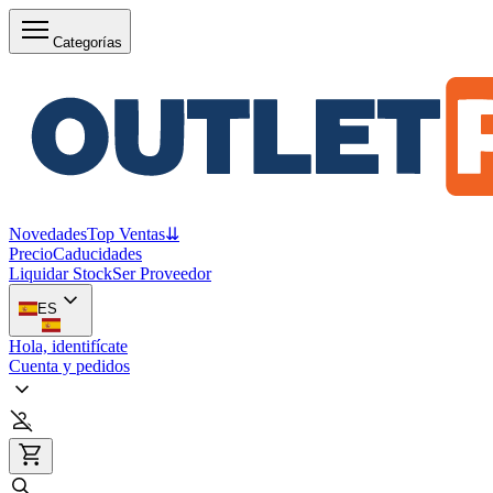
Categorías
Novedades
Top Ventas
⇊
Precio
Caducidades
Liquidar Stock
Ser Proveedor
ES
Hola, identifícate
Cuenta y pedidos