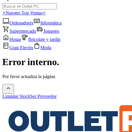
⭐Nuestro Top Ventas⭐
Ordenadores
Informática
Supermercado
Juguetes
Hogar
Bricolaje y jardin
Gran Electro
Moda
Error interno.
Por favor actualiza la página
Liquidar Stock
Ser Proveedor