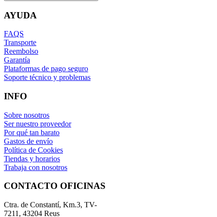
AYUDA
FAQS
Transporte
Reembolso
Garantía
Plataformas de pago seguro
Soporte técnico y problemas
INFO
Sobre nosotros
Ser nuestro proveedor
Por qué tan barato
Gastos de envío
Política de Cookies
Tiendas y horarios
Trabaja con nosotros
CONTACTO OFICINAS
Ctra. de Constantí, Km.3, TV-
7211, 43204 Reus