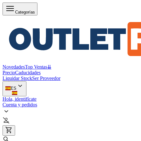
Categorías
Novedades
Top Ventas
⇊
Precio
Caducidades
Liquidar Stock
Ser Proveedor
ES
Hola, identifícate
Cuenta y pedidos