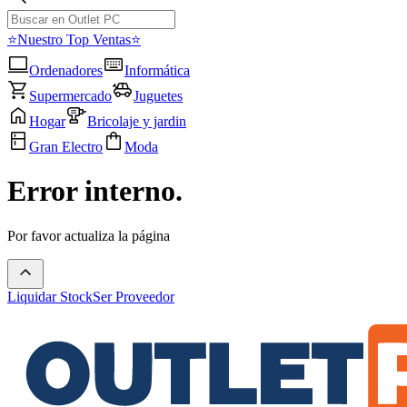
⭐Nuestro Top Ventas⭐
Ordenadores
Informática
Supermercado
Juguetes
Hogar
Bricolaje y jardin
Gran Electro
Moda
Error interno.
Por favor actualiza la página
Liquidar Stock
Ser Proveedor