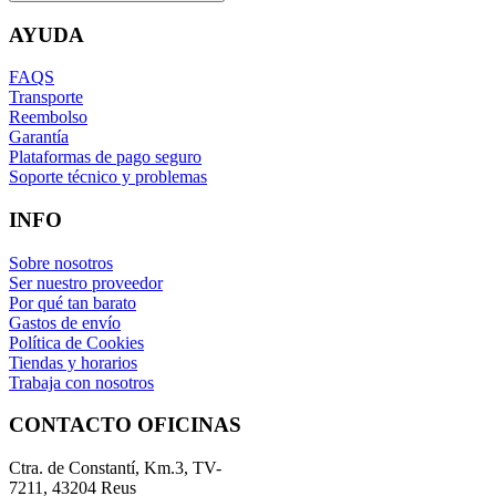
AYUDA
FAQS
Transporte
Reembolso
Garantía
Plataformas de pago seguro
Soporte técnico y problemas
INFO
Sobre nosotros
Ser nuestro proveedor
Por qué tan barato
Gastos de envío
Política de Cookies
Tiendas y horarios
Trabaja con nosotros
CONTACTO OFICINAS
Ctra. de Constantí, Km.3, TV-
7211, 43204 Reus