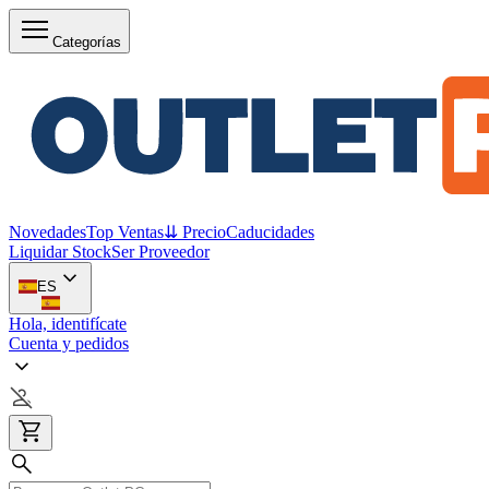
Categorías
Novedades
Top Ventas
⇊ Precio
Caducidades
Liquidar Stock
Ser Proveedor
ES
Hola, identifícate
Cuenta y pedidos