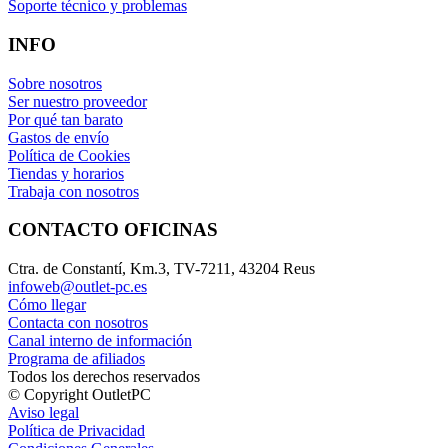
Soporte técnico y problemas
INFO
Sobre nosotros
Ser nuestro proveedor
Por qué tan barato
Gastos de envío
Política de Cookies
Tiendas y horarios
Trabaja con nosotros
CONTACTO OFICINAS
Ctra. de Constantí, Km.3, TV-7211, 43204 Reus
infoweb@outlet-pc.es
Cómo llegar
Contacta con nosotros
Canal interno de información
Programa de afiliados
Todos los derechos reservados
© Copyright OutletPC
Aviso legal
Política de Privacidad