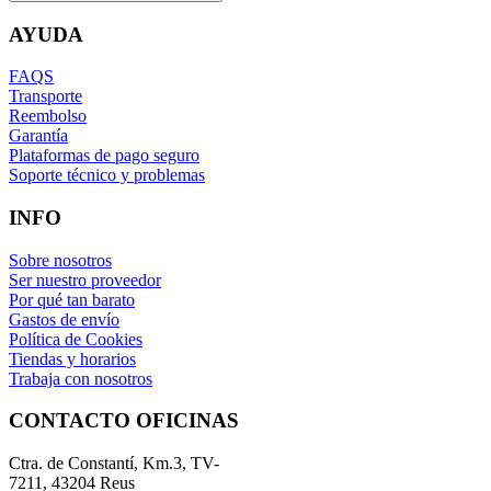
AYUDA
FAQS
Transporte
Reembolso
Garantía
Plataformas de pago seguro
Soporte técnico y problemas
INFO
Sobre nosotros
Ser nuestro proveedor
Por qué tan barato
Gastos de envío
Política de Cookies
Tiendas y horarios
Trabaja con nosotros
CONTACTO OFICINAS
Ctra. de Constantí, Km.3, TV-
7211, 43204 Reus