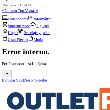
⭐Nuestro Top Ventas⭐
Ordenadores
Informática
Supermercado
Juguetes
Hogar
Bricolaje y jardin
Gran Electro
Moda
Error interno.
Por favor actualiza la página
Liquidar Stock
Ser Proveedor