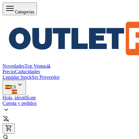
Categorías
Novedades
Top Ventas
⇊
Precio
Caducidades
Liquidar Stock
Ser Proveedor
ES
Hola, identifícate
Cuenta y pedidos