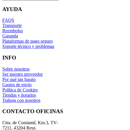
AYUDA
FAQS
Transporte
Reembolso
Garantía
Plataformas de pago seguro
Soporte técnico y problemas
INFO
Sobre nosotros
Ser nuestro proveedor
Por qué tan barato
Gastos de envío
Política de Cookies
Tiendas y horarios
Trabaja con nosotros
CONTACTO OFICINAS
Ctra. de Constantí, Km.3, TV-
7211, 43204 Reus