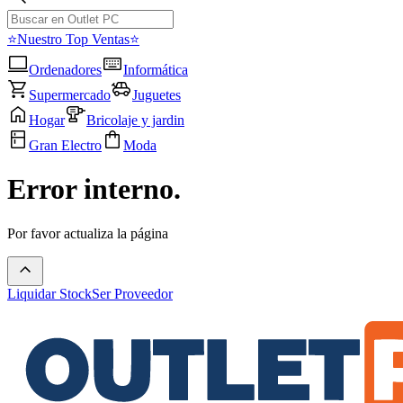
⭐Nuestro Top Ventas⭐
Ordenadores
Informática
Supermercado
Juguetes
Hogar
Bricolaje y jardin
Gran Electro
Moda
Error interno.
Por favor actualiza la página
Liquidar Stock
Ser Proveedor