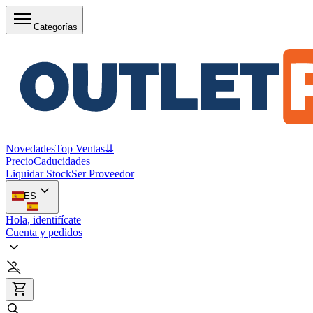
Categorías
Novedades
Top Ventas
⇊
Precio
Caducidades
Liquidar Stock
Ser Proveedor
ES
Hola, identifícate
Cuenta y pedidos