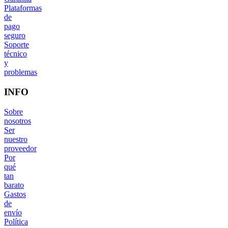
Plataformas
de
pago
seguro
Soporte
técnico
y
problemas
INFO
Sobre
nosotros
Ser
nuestro
proveedor
Por
qué
tan
barato
Gastos
de
envío
Política