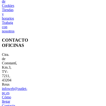
de
Cookies
Tiendas
y
horarios
Trabaja
con
nosotros
CONTACTO
OFICINAS
Ctra.
de
Constantí,
Km.3,
TV-
7211,
43204
Reus
infoweb@outlet-
pc.es
Cómo
llegar
Contacta