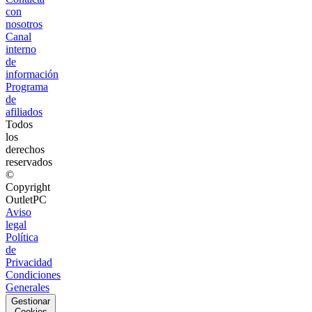
con
nosotros
Canal
interno
de
información
Programa
de
afiliados
Todos
los
derechos
reservados
©
Copyright
OutletPC
Aviso
legal
Política
de
Privacidad
Condiciones
Generales
Gestionar
Cookies