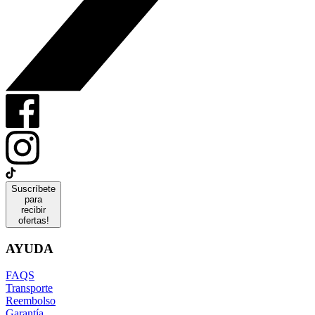
Suscríbete
para
recibir
ofertas!
AYUDA
FAQS
Transporte
Reembolso
Garantía