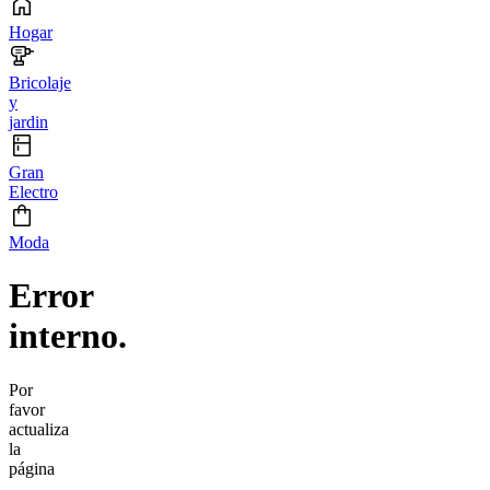
Hogar
Bricolaje
y
jardin
Gran
Electro
Moda
Error
interno.
Por
favor
actualiza
la
página