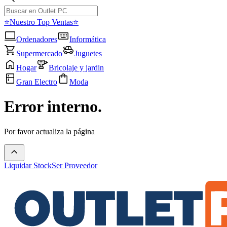
⭐Nuestro Top Ventas⭐
Ordenadores
Informática
Supermercado
Juguetes
Hogar
Bricolaje y jardin
Gran Electro
Moda
Error interno.
Por favor actualiza la página
Liquidar Stock
Ser Proveedor