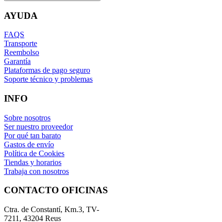
AYUDA
FAQS
Transporte
Reembolso
Garantía
Plataformas de pago seguro
Soporte técnico y problemas
INFO
Sobre nosotros
Ser nuestro proveedor
Por qué tan barato
Gastos de envío
Política de Cookies
Tiendas y horarios
Trabaja con nosotros
CONTACTO OFICINAS
Ctra. de Constantí, Km.3, TV-
7211, 43204 Reus