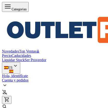
Categorías
Novedades
Top Ventas
⇊
Precio
Caducidades
Liquidar Stock
Ser Proveedor
ES
Hola, identifícate
Cuenta y pedidos