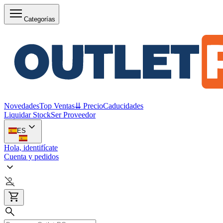
Categorías
Novedades
Top Ventas
⇊ Precio
Caducidades
Liquidar Stock
Ser Proveedor
ES
Hola, identifícate
Cuenta y pedidos