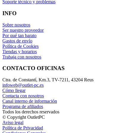
Soporte técnico y problemas
INFO
Sobre nosotros
Ser nuestro proveedor
Por qué tan barato
Gastos de envío
Política de Cookies
Tiendas y horarios
Trabaja con nosotros
CONTACTO OFICINAS
Ctra. de Constantí, Km.3, TV-7211, 43204 Reus
infoweb@outlet-pc.es
Cómo llegar
Contacta con nosotros
Canal interno de información
Programa de afiliados
Todos los derechos reservados
© Copyright OutletPC
Aviso legal
Política de Privacidad