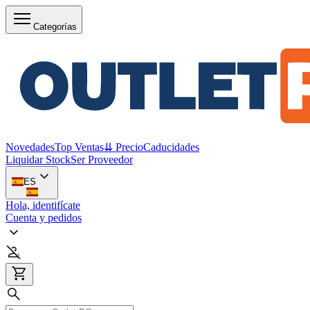
Categorías
Novedades
Top Ventas
⇊ Precio
Caducidades
Liquidar Stock
Ser Proveedor
ES
Hola, identifícate
Cuenta y pedidos