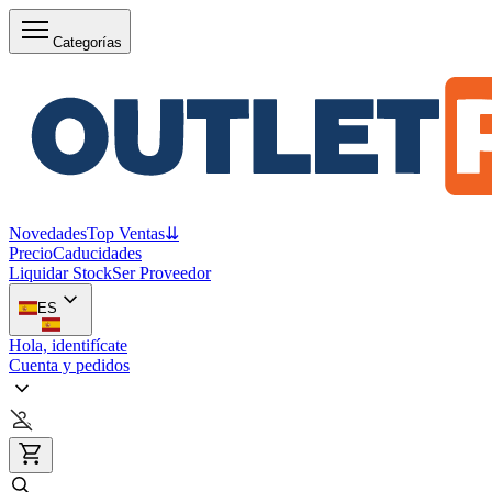
Categorías
Novedades
Top Ventas
⇊
Precio
Caducidades
Liquidar Stock
Ser Proveedor
ES
Hola, identifícate
Cuenta y pedidos