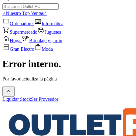
⭐Nuestro Top Ventas⭐
Ordenadores
Informática
Supermercado
Juguetes
Hogar
Bricolaje y jardin
Gran Electro
Moda
Error interno.
Por favor actualiza la página
Liquidar Stock
Ser Proveedor