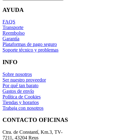
AYUDA
FAQS
Transporte
Reembolso
Garantía
Plataformas de pago seguro
Soporte técnico y problemas
INFO
Sobre nosotros
Ser nuestro proveedor
Por qué tan barato
Gastos de envío
Política de Cookies
Tiendas y horarios
Trabaja con nosotros
CONTACTO OFICINAS
Ctra. de Constantí, Km.3, TV-
7211, 43204 Reus