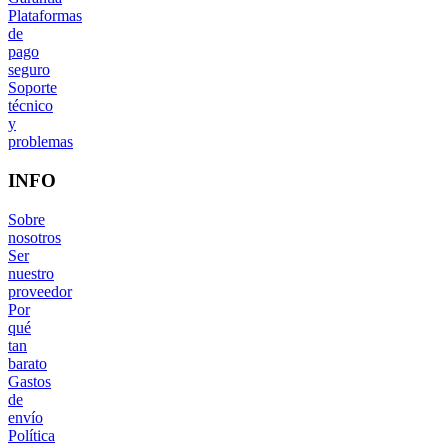
Plataformas
de
pago
seguro
Soporte
técnico
y
problemas
INFO
Sobre
nosotros
Ser
nuestro
proveedor
Por
qué
tan
barato
Gastos
de
envío
Política