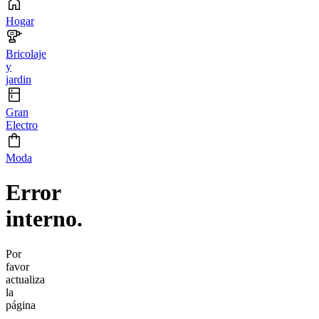
Hogar
Bricolaje
y
jardin
Gran
Electro
Moda
Error
interno.
Por
favor
actualiza
la
página