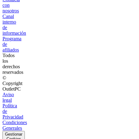
con
nosotros
Canal
interno
de
información
Programa
de
afiliados
Todos
los
derechos
reservados
©
Copyright
OutletPC
Aviso
legal
Política
de
Privacidad
Condiciones
Generales
Gestionar
Cookies