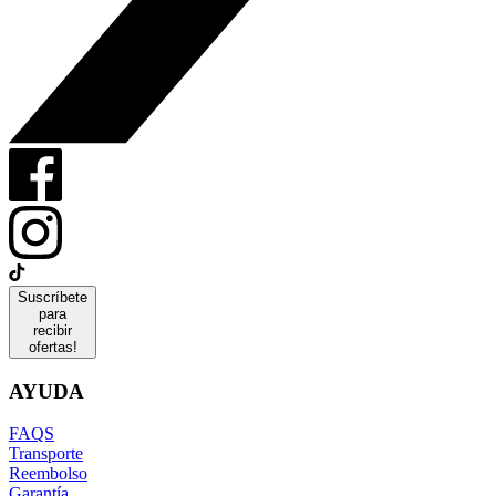
Suscríbete
para
recibir
ofertas!
AYUDA
FAQS
Transporte
Reembolso
Garantía