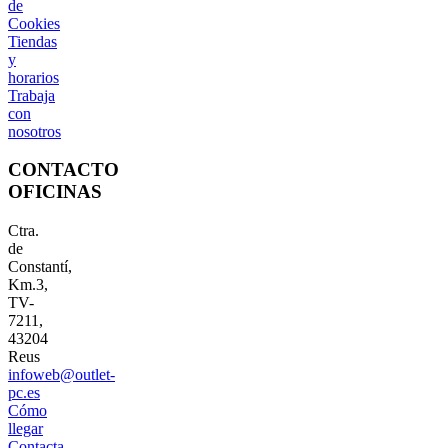
de
Cookies
Tiendas
y
horarios
Trabaja
con
nosotros
CONTACTO
OFICINAS
Ctra.
de
Constantí,
Km.3,
TV-
7211,
43204
Reus
infoweb@outlet-
pc.es
Cómo
llegar
Contacta