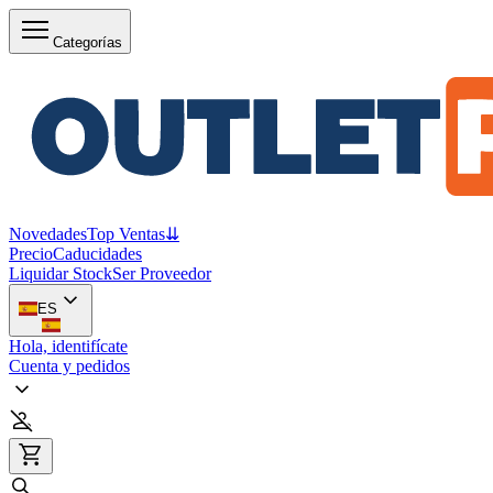
Categorías
Novedades
Top Ventas
⇊
Precio
Caducidades
Liquidar Stock
Ser Proveedor
ES
Hola, identifícate
Cuenta y pedidos