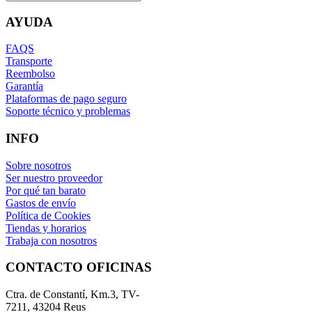
AYUDA
FAQS
Transporte
Reembolso
Garantía
Plataformas de pago seguro
Soporte técnico y problemas
INFO
Sobre nosotros
Ser nuestro proveedor
Por qué tan barato
Gastos de envío
Política de Cookies
Tiendas y horarios
Trabaja con nosotros
CONTACTO OFICINAS
Ctra. de Constantí, Km.3, TV-
7211, 43204 Reus