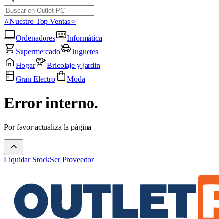
⭐Nuestro Top Ventas⭐
Ordenadores
Informática
Supermercado
Juguetes
Hogar
Bricolaje y jardin
Gran Electro
Moda
Error interno.
Por favor actualiza la página
Liquidar Stock
Ser Proveedor