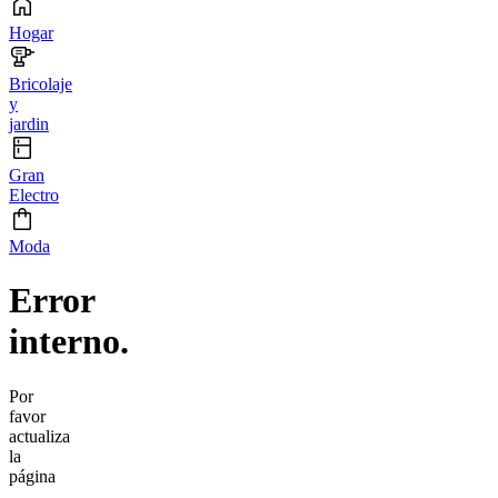
Hogar
Bricolaje
y
jardin
Gran
Electro
Moda
Error
interno.
Por
favor
actualiza
la
página