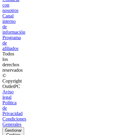
con
nosotros
Canal
interno
de
información
Programa
de
afiliados
Todos
los
derechos
reservados
©
Copyright
OutletPC
Aviso
legal
Política
de
Privacidad
Condiciones
Generales
Gestionar
Cookies