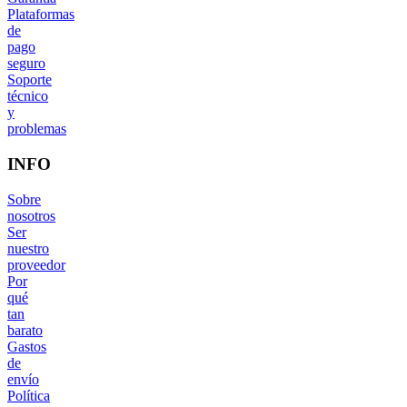
Plataformas
de
pago
seguro
Soporte
técnico
y
problemas
INFO
Sobre
nosotros
Ser
nuestro
proveedor
Por
qué
tan
barato
Gastos
de
envío
Política