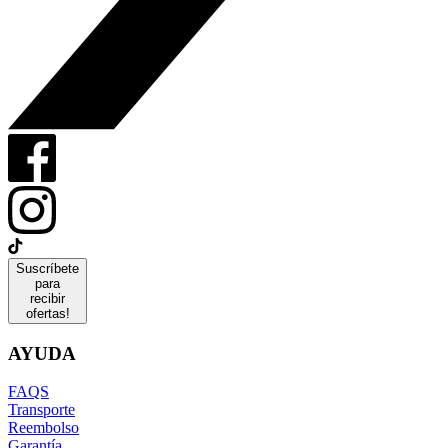
Suscríbete
para
recibir
ofertas!
AYUDA
FAQS
Transporte
Reembolso
Garantía