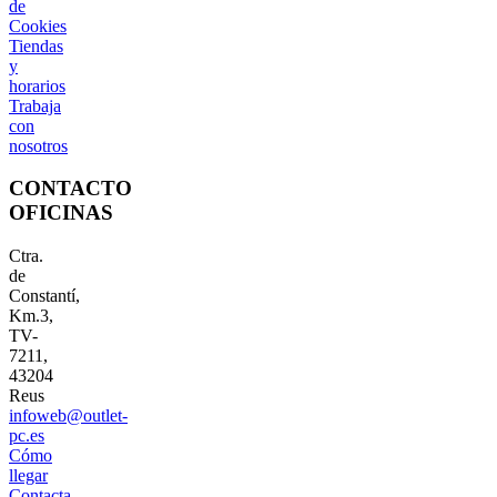
de
Cookies
Tiendas
y
horarios
Trabaja
con
nosotros
CONTACTO
OFICINAS
Ctra.
de
Constantí,
Km.3,
TV-
7211,
43204
Reus
infoweb@outlet-
pc.es
Cómo
llegar
Contacta