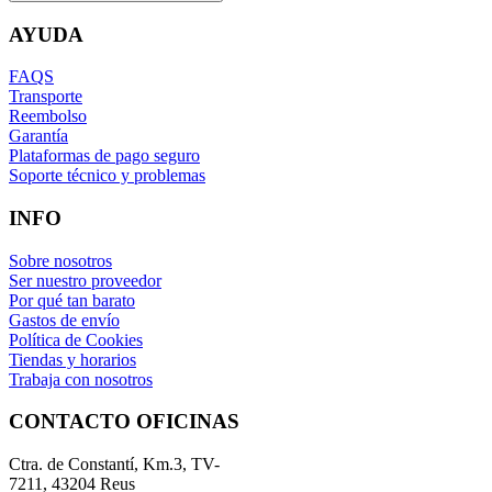
AYUDA
FAQS
Transporte
Reembolso
Garantía
Plataformas de pago seguro
Soporte técnico y problemas
INFO
Sobre nosotros
Ser nuestro proveedor
Por qué tan barato
Gastos de envío
Política de Cookies
Tiendas y horarios
Trabaja con nosotros
CONTACTO OFICINAS
Ctra. de Constantí, Km.3, TV-
7211, 43204 Reus