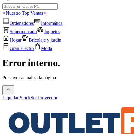
⭐Nuestro Top Ventas⭐
Ordenadores
Informática
Supermercado
Juguetes
Hogar
Bricolaje y jardin
Gran Electro
Moda
Error interno.
Por favor actualiza la página
Liquidar Stock
Ser Proveedor