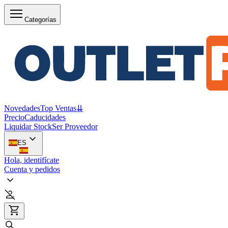
Categorías
Novedades
Top Ventas
⇊
Precio
Caducidades
Liquidar Stock
Ser Proveedor
ES
Hola, identifícate
Cuenta y pedidos