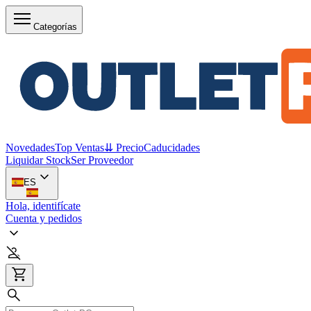
Categorías
Novedades
Top Ventas
⇊ Precio
Caducidades
Liquidar Stock
Ser Proveedor
ES
Hola, identifícate
Cuenta y pedidos