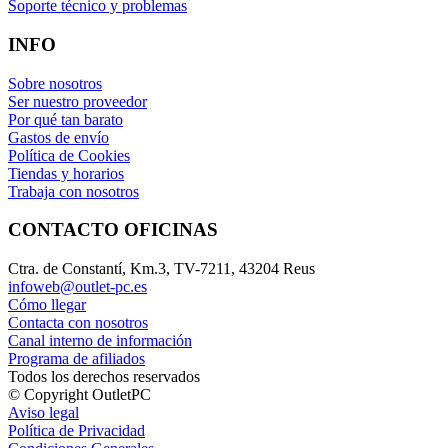
Soporte técnico y problemas
INFO
Sobre nosotros
Ser nuestro proveedor
Por qué tan barato
Gastos de envío
Política de Cookies
Tiendas y horarios
Trabaja con nosotros
CONTACTO OFICINAS
Ctra. de Constantí, Km.3, TV-7211, 43204 Reus
infoweb@outlet-pc.es
Cómo llegar
Contacta con nosotros
Canal interno de información
Programa de afiliados
Todos los derechos reservados
© Copyright OutletPC
Aviso legal
Política de Privacidad