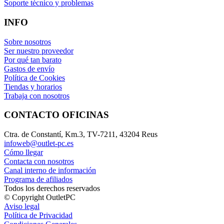
Soporte técnico y problemas
INFO
Sobre nosotros
Ser nuestro proveedor
Por qué tan barato
Gastos de envío
Política de Cookies
Tiendas y horarios
Trabaja con nosotros
CONTACTO OFICINAS
Ctra. de Constantí, Km.3, TV-7211, 43204 Reus
infoweb@outlet-pc.es
Cómo llegar
Contacta con nosotros
Canal interno de información
Programa de afiliados
Todos los derechos reservados
© Copyright OutletPC
Aviso legal
Política de Privacidad