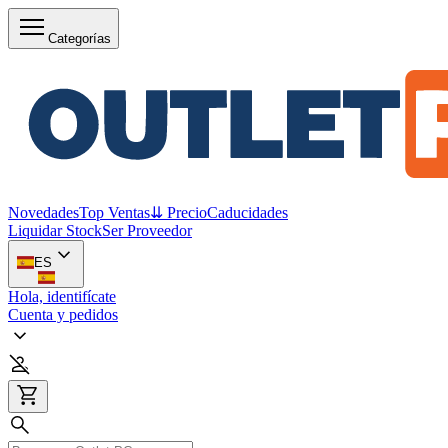
Categorías
Novedades
Top Ventas
⇊ Precio
Caducidades
Liquidar Stock
Ser Proveedor
ES
Hola, identifícate
Cuenta y pedidos