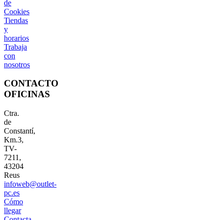
de
Cookies
Tiendas
y
horarios
Trabaja
con
nosotros
CONTACTO
OFICINAS
Ctra.
de
Constantí,
Km.3,
TV-
7211,
43204
Reus
infoweb@outlet-
pc.es
Cómo
llegar
Contacta