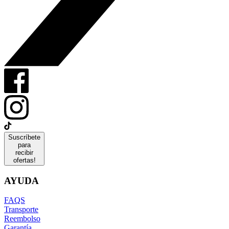
Suscríbete
para
recibir
ofertas!
AYUDA
FAQS
Transporte
Reembolso
Garantía