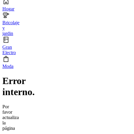
Hogar
Bricolaje
y
jardin
Gran
Electro
Moda
Error
interno.
Por
favor
actualiza
la
página