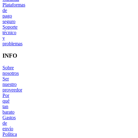
Plataformas
de
pago
seguro
Soporte
técnico
y
problemas
INFO
Sobre
nosotros
Ser
nuestro
proveedor
Por
qué
tan
barato
Gastos
de
envío
Política