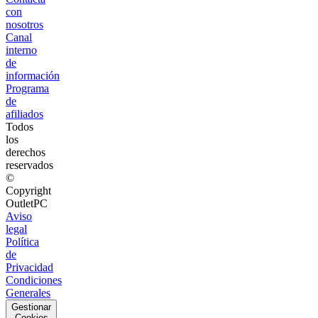
con
nosotros
Canal
interno
de
información
Programa
de
afiliados
Todos
los
derechos
reservados
©
Copyright
OutletPC
Aviso
legal
Política
de
Privacidad
Condiciones
Generales
Gestionar
Cookies