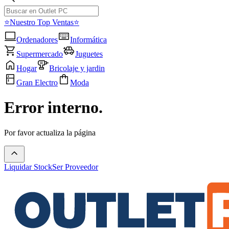
⭐Nuestro Top Ventas⭐
Ordenadores
Informática
Supermercado
Juguetes
Hogar
Bricolaje y jardin
Gran Electro
Moda
Error interno.
Por favor actualiza la página
Liquidar Stock
Ser Proveedor