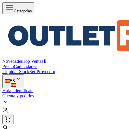
Categorías
Novedades
Top Ventas
⇊
Precio
Caducidades
Liquidar Stock
Ser Proveedor
ES
Hola, identifícate
Cuenta y pedidos