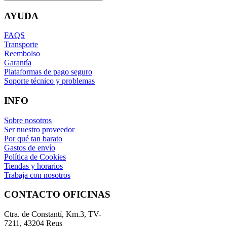
AYUDA
FAQS
Transporte
Reembolso
Garantía
Plataformas de pago seguro
Soporte técnico y problemas
INFO
Sobre nosotros
Ser nuestro proveedor
Por qué tan barato
Gastos de envío
Política de Cookies
Tiendas y horarios
Trabaja con nosotros
CONTACTO OFICINAS
Ctra. de Constantí, Km.3, TV-
7211, 43204 Reus