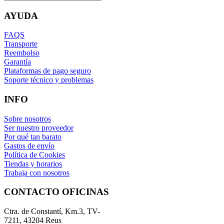
AYUDA
FAQS
Transporte
Reembolso
Garantía
Plataformas de pago seguro
Soporte técnico y problemas
INFO
Sobre nosotros
Ser nuestro proveedor
Por qué tan barato
Gastos de envío
Política de Cookies
Tiendas y horarios
Trabaja con nosotros
CONTACTO OFICINAS
Ctra. de Constantí, Km.3, TV-
7211, 43204 Reus