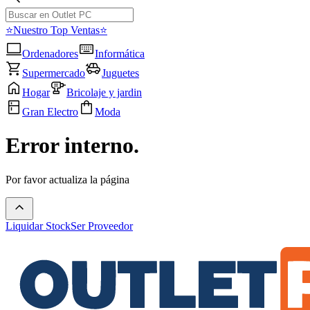
⭐Nuestro Top Ventas⭐
Ordenadores
Informática
Supermercado
Juguetes
Hogar
Bricolaje y jardin
Gran Electro
Moda
Error interno.
Por favor actualiza la página
Liquidar Stock
Ser Proveedor