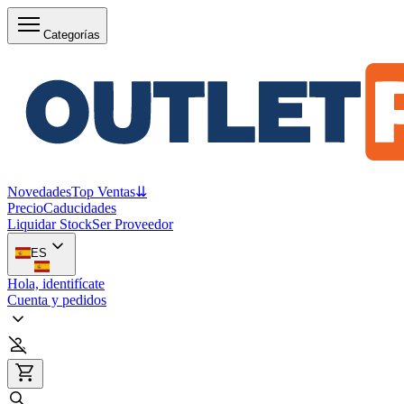
Categorías
Novedades
Top Ventas
⇊
Precio
Caducidades
Liquidar Stock
Ser Proveedor
ES
Hola, identifícate
Cuenta y pedidos