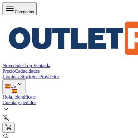
Categorías
Novedades
Top Ventas
⇊
Precio
Caducidades
Liquidar Stock
Ser Proveedor
ES
Hola, identifícate
Cuenta y pedidos