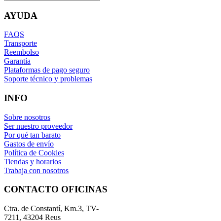
AYUDA
FAQS
Transporte
Reembolso
Garantía
Plataformas de pago seguro
Soporte técnico y problemas
INFO
Sobre nosotros
Ser nuestro proveedor
Por qué tan barato
Gastos de envío
Política de Cookies
Tiendas y horarios
Trabaja con nosotros
CONTACTO OFICINAS
Ctra. de Constantí, Km.3, TV-
7211, 43204 Reus