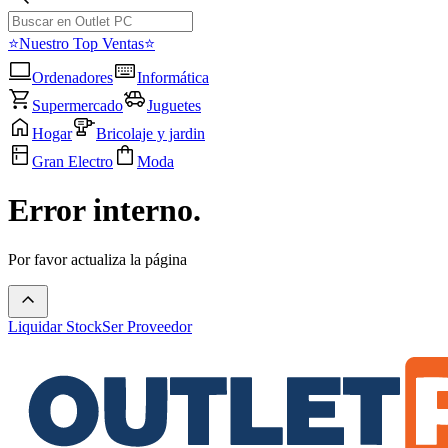
⭐Nuestro Top Ventas⭐
Ordenadores
Informática
Supermercado
Juguetes
Hogar
Bricolaje y jardin
Gran Electro
Moda
Error interno.
Por favor actualiza la página
Liquidar Stock
Ser Proveedor