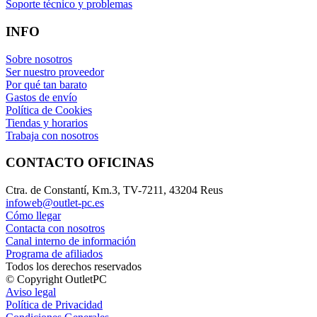
Soporte técnico y problemas
INFO
Sobre nosotros
Ser nuestro proveedor
Por qué tan barato
Gastos de envío
Política de Cookies
Tiendas y horarios
Trabaja con nosotros
CONTACTO OFICINAS
Ctra. de Constantí, Km.3, TV-7211, 43204 Reus
infoweb@outlet-pc.es
Cómo llegar
Contacta con nosotros
Canal interno de información
Programa de afiliados
Todos los derechos reservados
© Copyright OutletPC
Aviso legal
Política de Privacidad