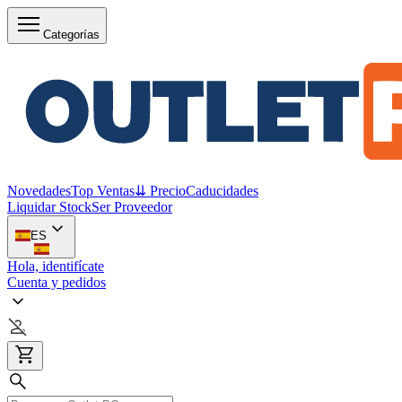
Categorías
Novedades
Top Ventas
⇊ Precio
Caducidades
Liquidar Stock
Ser Proveedor
ES
Hola, identifícate
Cuenta y pedidos