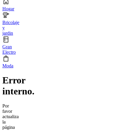
Hogar
Bricolaje
y
jardin
Gran
Electro
Moda
Error
interno.
Por
favor
actualiza
la
página