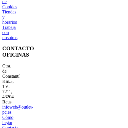
de
Cookies
Tiendas
y
horarios
Trabaja
con
nosotros
CONTACTO
OFICINAS
Ctra.
de
Constantí,
Km.3,
TV-
7211,
43204
Reus
infoweb@outlet-
pc.es
Cómo
llegar
Contacta