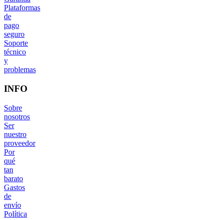
Plataformas
de
pago
seguro
Soporte
técnico
y
problemas
INFO
Sobre
nosotros
Ser
nuestro
proveedor
Por
qué
tan
barato
Gastos
de
envío
Política