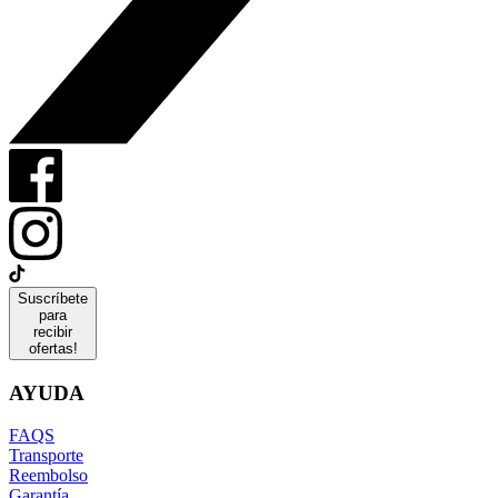
Suscríbete
para
recibir
ofertas!
AYUDA
FAQS
Transporte
Reembolso
Garantía