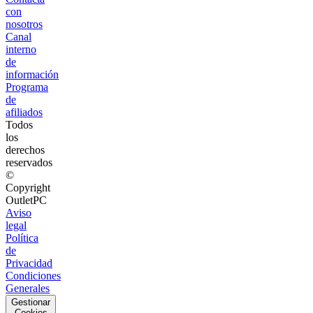
con
nosotros
Canal
interno
de
información
Programa
de
afiliados
Todos
los
derechos
reservados
©
Copyright
OutletPC
Aviso
legal
Política
de
Privacidad
Condiciones
Generales
Gestionar
Cookies