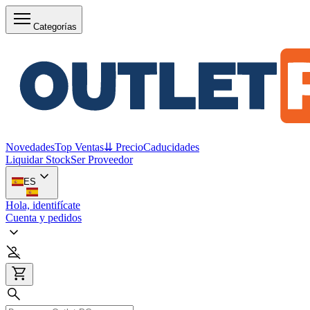
Categorías
Novedades
Top Ventas
⇊ Precio
Caducidades
Liquidar Stock
Ser Proveedor
ES
Hola, identifícate
Cuenta y pedidos