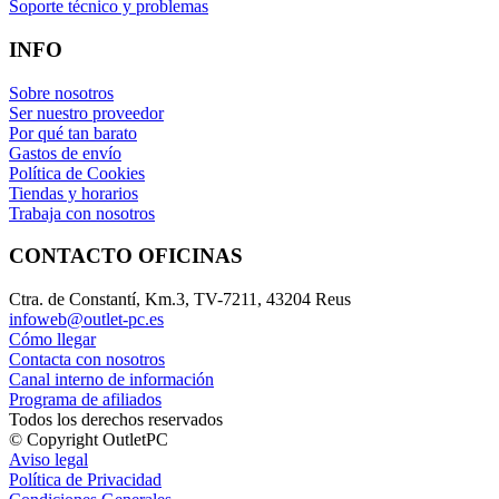
Soporte técnico y problemas
INFO
Sobre nosotros
Ser nuestro proveedor
Por qué tan barato
Gastos de envío
Política de Cookies
Tiendas y horarios
Trabaja con nosotros
CONTACTO OFICINAS
Ctra. de Constantí, Km.3, TV-7211, 43204 Reus
infoweb@outlet-pc.es
Cómo llegar
Contacta con nosotros
Canal interno de información
Programa de afiliados
Todos los derechos reservados
© Copyright OutletPC
Aviso legal
Política de Privacidad