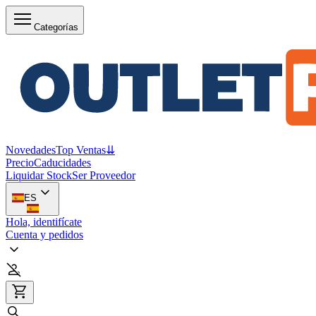
Categorías
Novedades
Top Ventas
⇊
Precio
Caducidades
Liquidar Stock
Ser Proveedor
ES
Hola, identifícate
Cuenta y pedidos