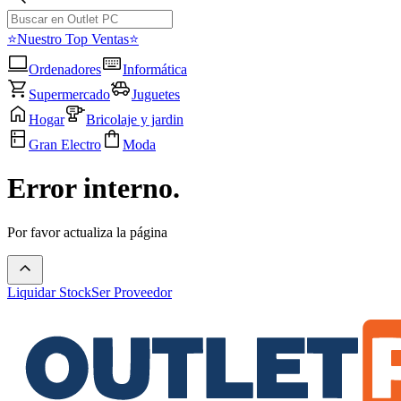
⭐Nuestro Top Ventas⭐
Ordenadores
Informática
Supermercado
Juguetes
Hogar
Bricolaje y jardin
Gran Electro
Moda
Error interno.
Por favor actualiza la página
Liquidar Stock
Ser Proveedor