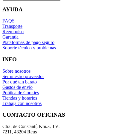
AYUDA
FAQS
Transporte
Reembolso
Garantía
Plataformas de pago seguro
Soporte técnico y problemas
INFO
Sobre nosotros
Ser nuestro proveedor
Por qué tan barato
Gastos de envío
Política de Cookies
Tiendas y horarios
Trabaja con nosotros
CONTACTO OFICINAS
Ctra. de Constantí, Km.3, TV-
7211, 43204 Reus