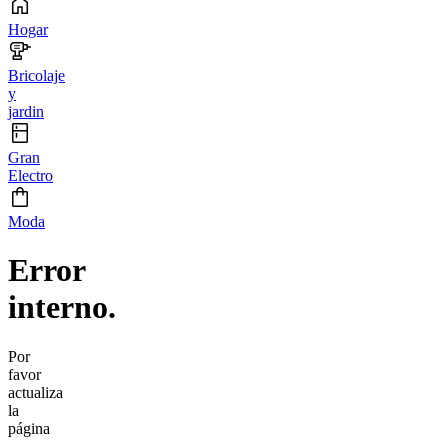
Hogar
Bricolaje
y
jardin
Gran
Electro
Moda
Error
interno.
Por
favor
actualiza
la
página