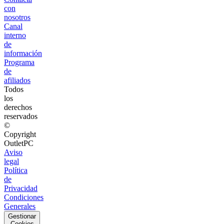
con
nosotros
Canal
interno
de
información
Programa
de
afiliados
Todos
los
derechos
reservados
©
Copyright
OutletPC
Aviso
legal
Política
de
Privacidad
Condiciones
Generales
Gestionar
Cookies