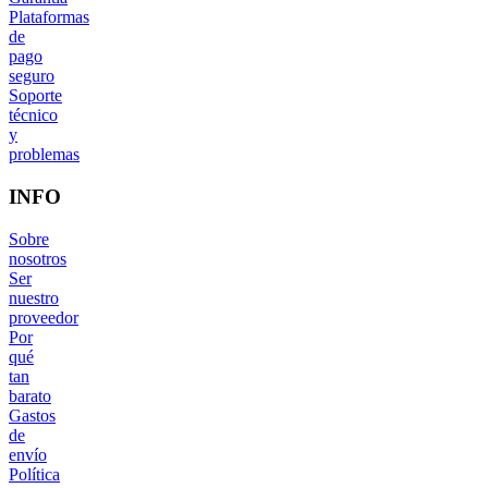
Plataformas
de
pago
seguro
Soporte
técnico
y
problemas
INFO
Sobre
nosotros
Ser
nuestro
proveedor
Por
qué
tan
barato
Gastos
de
envío
Política