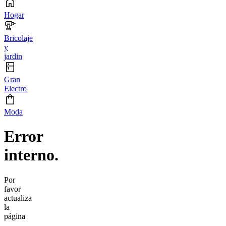
Hogar
Bricolaje
y
jardin
Gran
Electro
Moda
Error
interno.
Por
favor
actualiza
la
página