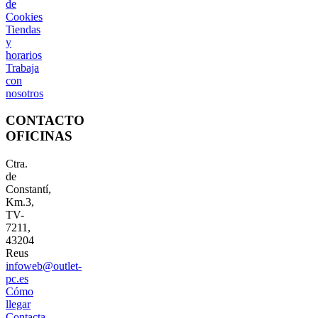
de
Cookies
Tiendas
y
horarios
Trabaja
con
nosotros
CONTACTO
OFICINAS
Ctra.
de
Constantí,
Km.3,
TV-
7211,
43204
Reus
infoweb@outlet-
pc.es
Cómo
llegar
Contacta