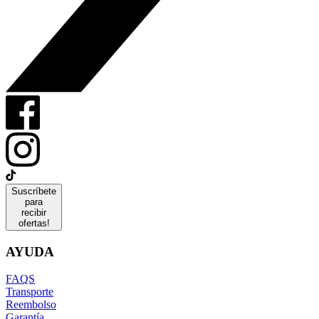
Suscríbete
para
recibir
ofertas!
AYUDA
FAQS
Transporte
Reembolso
Garantía