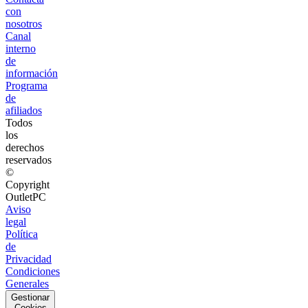
con
nosotros
Canal
interno
de
información
Programa
de
afiliados
Todos
los
derechos
reservados
©
Copyright
OutletPC
Aviso
legal
Política
de
Privacidad
Condiciones
Generales
Gestionar
Cookies