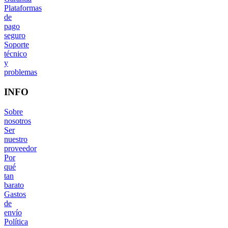
Plataformas
de
pago
seguro
Soporte
técnico
y
problemas
INFO
Sobre
nosotros
Ser
nuestro
proveedor
Por
qué
tan
barato
Gastos
de
envío
Política