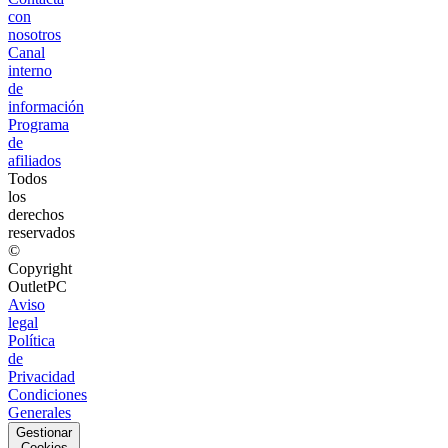
con
nosotros
Canal
interno
de
información
Programa
de
afiliados
Todos
los
derechos
reservados
©
Copyright
OutletPC
Aviso
legal
Política
de
Privacidad
Condiciones
Generales
Gestionar
Cookies