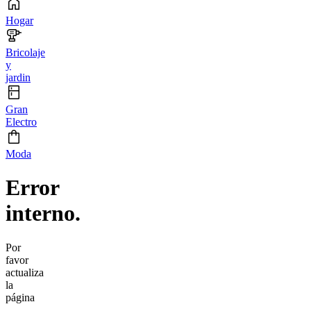
Hogar
Bricolaje
y
jardin
Gran
Electro
Moda
Error
interno.
Por
favor
actualiza
la
página