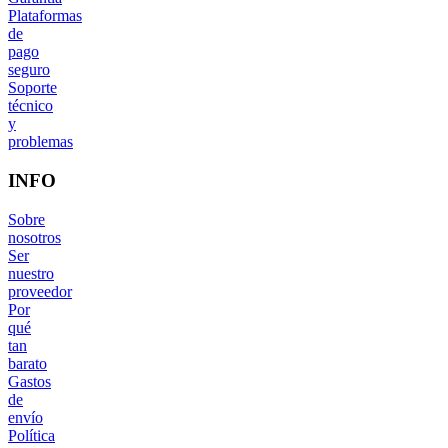
Plataformas
de
pago
seguro
Soporte
técnico
y
problemas
INFO
Sobre
nosotros
Ser
nuestro
proveedor
Por
qué
tan
barato
Gastos
de
envío
Política