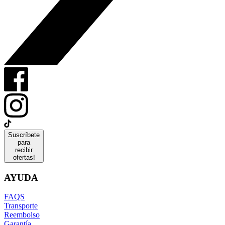
Suscríbete
para
recibir
ofertas!
AYUDA
FAQS
Transporte
Reembolso
Garantía