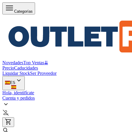
Categorías
Novedades
Top Ventas
⇊
Precio
Caducidades
Liquidar Stock
Ser Proveedor
ES
Hola, identifícate
Cuenta y pedidos