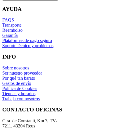
AYUDA
FAQS
Transporte
Reembolso
Garantía
Plataformas de pago seguro
Soporte técnico y problemas
INFO
Sobre nosotros
Ser nuestro proveedor
Por qué tan barato
Gastos de envío
Política de Cookies
Tiendas y horarios
Trabaja con nosotros
CONTACTO OFICINAS
Ctra. de Constantí, Km.3, TV-
7211, 43204 Reus