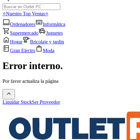
⭐Nuestro Top Ventas⭐
Ordenadores
Informática
Supermercado
Juguetes
Hogar
Bricolaje y jardin
Gran Electro
Moda
Error interno.
Por favor actualiza la página
Liquidar Stock
Ser Proveedor