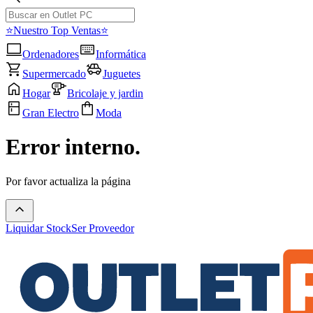
⭐Nuestro Top Ventas⭐
Ordenadores
Informática
Supermercado
Juguetes
Hogar
Bricolaje y jardin
Gran Electro
Moda
Error interno.
Por favor actualiza la página
Liquidar Stock
Ser Proveedor