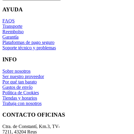
AYUDA
FAQS
Transporte
Reembolso
Garantía
Plataformas de pago seguro
Soporte técnico y problemas
INFO
Sobre nosotros
Ser nuestro proveedor
Por qué tan barato
Gastos de envío
Política de Cookies
Tiendas y horarios
Trabaja con nosotros
CONTACTO OFICINAS
Ctra. de Constantí, Km.3, TV-
7211, 43204 Reus