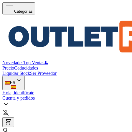
Categorías
Novedades
Top Ventas
⇊
Precio
Caducidades
Liquidar Stock
Ser Proveedor
ES
Hola, identifícate
Cuenta y pedidos