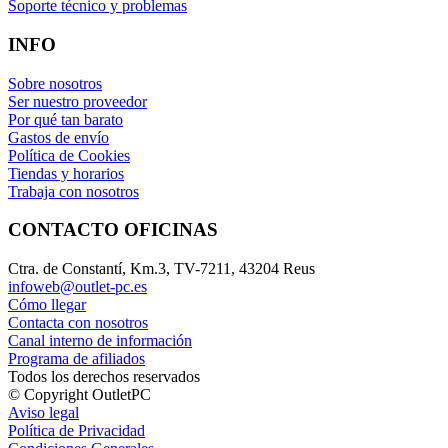
Soporte técnico y problemas
INFO
Sobre nosotros
Ser nuestro proveedor
Por qué tan barato
Gastos de envío
Política de Cookies
Tiendas y horarios
Trabaja con nosotros
CONTACTO OFICINAS
Ctra. de Constantí, Km.3, TV-7211, 43204 Reus
infoweb@outlet-pc.es
Cómo llegar
Contacta con nosotros
Canal interno de información
Programa de afiliados
Todos los derechos reservados
© Copyright OutletPC
Aviso legal
Política de Privacidad