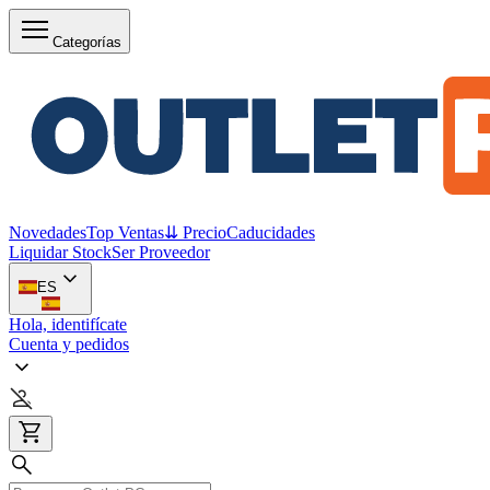
Categorías
Novedades
Top Ventas
⇊ Precio
Caducidades
Liquidar Stock
Ser Proveedor
ES
Hola, identifícate
Cuenta y pedidos