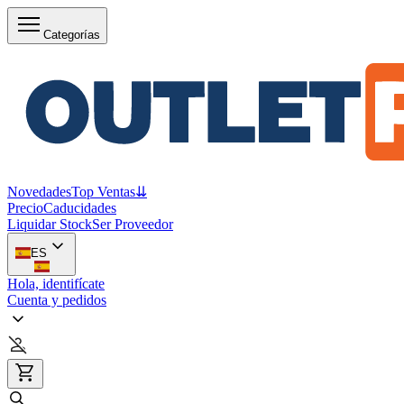
Categorías
Novedades
Top Ventas
⇊
Precio
Caducidades
Liquidar Stock
Ser Proveedor
ES
Hola, identifícate
Cuenta y pedidos