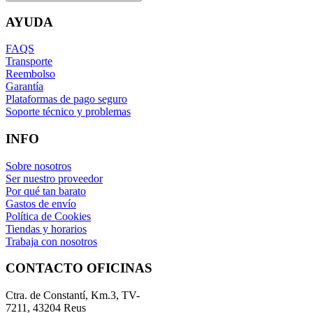
AYUDA
FAQS
Transporte
Reembolso
Garantía
Plataformas de pago seguro
Soporte técnico y problemas
INFO
Sobre nosotros
Ser nuestro proveedor
Por qué tan barato
Gastos de envío
Política de Cookies
Tiendas y horarios
Trabaja con nosotros
CONTACTO OFICINAS
Ctra. de Constantí, Km.3, TV-
7211, 43204 Reus