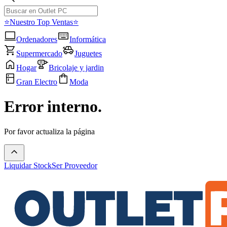
⭐Nuestro Top Ventas⭐
Ordenadores
Informática
Supermercado
Juguetes
Hogar
Bricolaje y jardin
Gran Electro
Moda
Error interno.
Por favor actualiza la página
Liquidar Stock
Ser Proveedor