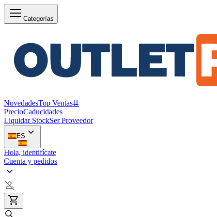
Categorías
Novedades
Top Ventas
⇊
Precio
Caducidades
Liquidar Stock
Ser Proveedor
ES
Hola, identifícate
Cuenta y pedidos