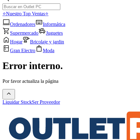
⭐Nuestro Top Ventas⭐
Ordenadores
Informática
Supermercado
Juguetes
Hogar
Bricolaje y jardin
Gran Electro
Moda
Error interno.
Por favor actualiza la página
Liquidar Stock
Ser Proveedor