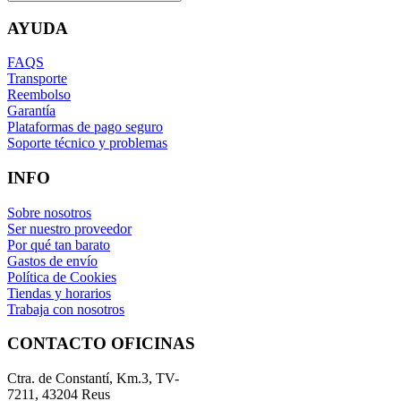
AYUDA
FAQS
Transporte
Reembolso
Garantía
Plataformas de pago seguro
Soporte técnico y problemas
INFO
Sobre nosotros
Ser nuestro proveedor
Por qué tan barato
Gastos de envío
Política de Cookies
Tiendas y horarios
Trabaja con nosotros
CONTACTO OFICINAS
Ctra. de Constantí, Km.3, TV-
7211, 43204 Reus