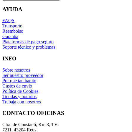
AYUDA
FAQS
Transporte
Reembolso
Garantía
Plataformas de pago seguro
Soporte técnico y problemas
INFO
Sobre nosotros
Ser nuestro proveedor
Por qué tan barato
Gastos de envío
Política de Cookies
Tiendas y horarios
Trabaja con nosotros
CONTACTO OFICINAS
Ctra. de Constantí, Km.3, TV-
7211, 43204 Reus