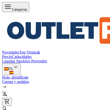
Categorías
Novedades
Top Ventas
⇊
Precio
Caducidades
Liquidar Stock
Ser Proveedor
ES
Hola, identifícate
Cuenta y pedidos