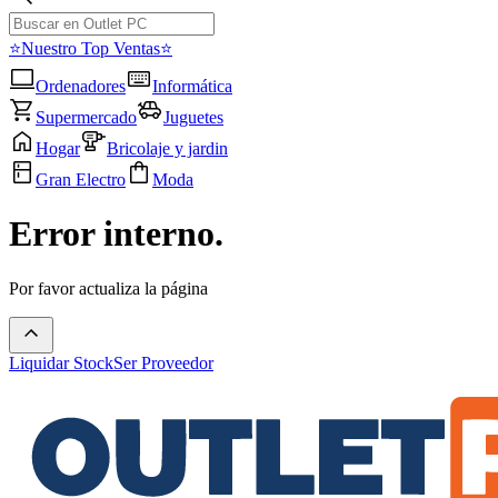
⭐Nuestro Top Ventas⭐
Ordenadores
Informática
Supermercado
Juguetes
Hogar
Bricolaje y jardin
Gran Electro
Moda
Error interno.
Por favor actualiza la página
Liquidar Stock
Ser Proveedor