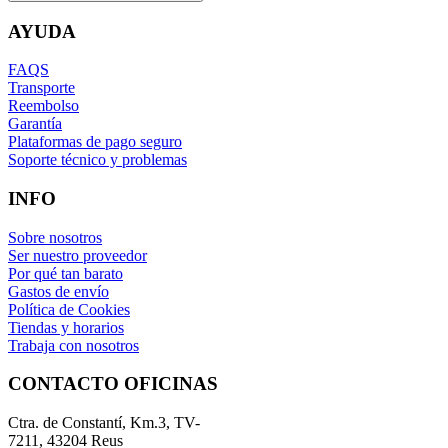
AYUDA
FAQS
Transporte
Reembolso
Garantía
Plataformas de pago seguro
Soporte técnico y problemas
INFO
Sobre nosotros
Ser nuestro proveedor
Por qué tan barato
Gastos de envío
Política de Cookies
Tiendas y horarios
Trabaja con nosotros
CONTACTO OFICINAS
Ctra. de Constantí, Km.3, TV-
7211, 43204 Reus