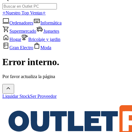
⭐Nuestro Top Ventas⭐
Ordenadores
Informática
Supermercado
Juguetes
Hogar
Bricolaje y jardin
Gran Electro
Moda
Error interno.
Por favor actualiza la página
Liquidar Stock
Ser Proveedor