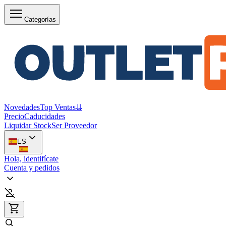
Categorías
Novedades
Top Ventas
⇊
Precio
Caducidades
Liquidar Stock
Ser Proveedor
ES
Hola, identifícate
Cuenta y pedidos