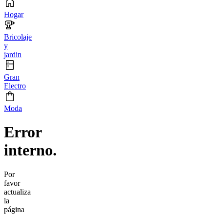
Hogar
Bricolaje
y
jardin
Gran
Electro
Moda
Error
interno.
Por
favor
actualiza
la
página