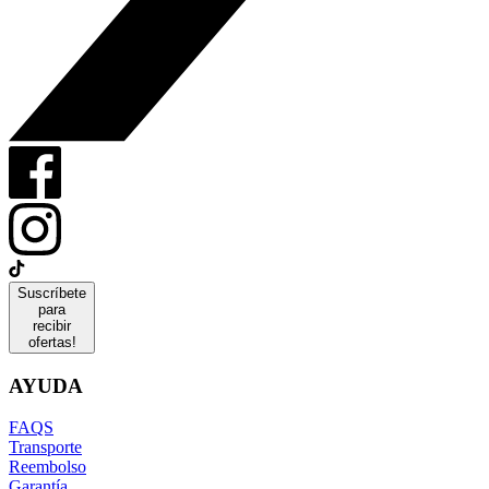
Suscríbete
para
recibir
ofertas!
AYUDA
FAQS
Transporte
Reembolso
Garantía