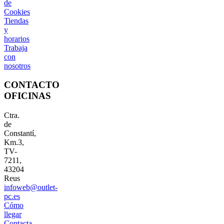
de
Cookies
Tiendas
y
horarios
Trabaja
con
nosotros
CONTACTO
OFICINAS
Ctra.
de
Constantí,
Km.3,
TV-
7211,
43204
Reus
infoweb@outlet-
pc.es
Cómo
llegar
Contacta