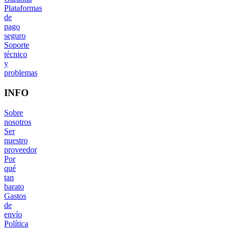
Plataformas
de
pago
seguro
Soporte
técnico
y
problemas
INFO
Sobre
nosotros
Ser
nuestro
proveedor
Por
qué
tan
barato
Gastos
de
envío
Política