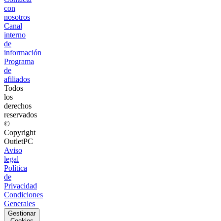
con
nosotros
Canal
interno
de
información
Programa
de
afiliados
Todos
los
derechos
reservados
©
Copyright
OutletPC
Aviso
legal
Política
de
Privacidad
Condiciones
Generales
Gestionar
Cookies