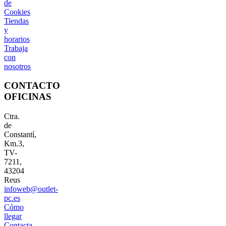
de
Cookies
Tiendas
y
horarios
Trabaja
con
nosotros
CONTACTO
OFICINAS
Ctra.
de
Constantí,
Km.3,
TV-
7211,
43204
Reus
infoweb@outlet-
pc.es
Cómo
llegar
Contacta