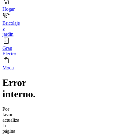
Hogar
Bricolaje
y
jardin
Gran
Electro
Moda
Error
interno.
Por
favor
actualiza
la
página