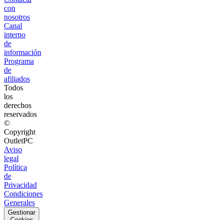
con
nosotros
Canal
interno
de
información
Programa
de
afiliados
Todos
los
derechos
reservados
©
Copyright
OutletPC
Aviso
legal
Política
de
Privacidad
Condiciones
Generales
Gestionar
Cookies