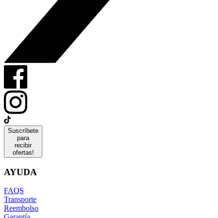
Suscríbete
para
recibir
ofertas!
AYUDA
FAQS
Transporte
Reembolso
Garantía