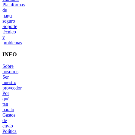
Plataformas
de
pago
seguro
Soporte
técnico
y
problemas
INFO
Sobre
nosotros
Ser
nuestro
proveedor
Por
qué
tan
barato
Gastos
de
envío
Política