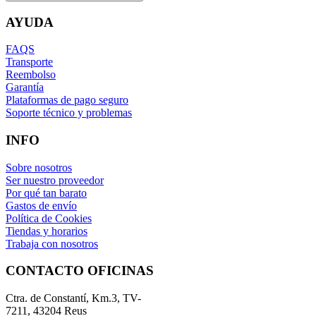
AYUDA
FAQS
Transporte
Reembolso
Garantía
Plataformas de pago seguro
Soporte técnico y problemas
INFO
Sobre nosotros
Ser nuestro proveedor
Por qué tan barato
Gastos de envío
Política de Cookies
Tiendas y horarios
Trabaja con nosotros
CONTACTO OFICINAS
Ctra. de Constantí, Km.3, TV-
7211, 43204 Reus