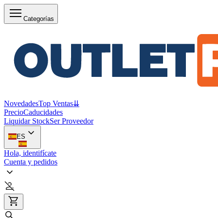
Categorías
Novedades
Top Ventas
⇊
Precio
Caducidades
Liquidar Stock
Ser Proveedor
ES
Hola, identifícate
Cuenta y pedidos