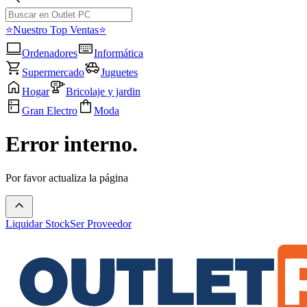
⭐Nuestro Top Ventas⭐
Ordenadores
Informática
Supermercado
Juguetes
Hogar
Bricolaje y jardin
Gran Electro
Moda
Error interno.
Por favor actualiza la página
Liquidar Stock
Ser Proveedor