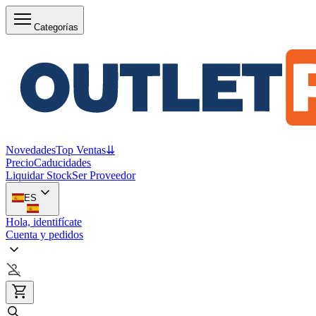
Categorías
Novedades
Top Ventas
⇊
Precio
Caducidades
Liquidar Stock
Ser Proveedor
ES
Hola, identifícate
Cuenta y pedidos