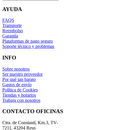
AYUDA
FAQS
Transporte
Reembolso
Garantía
Plataformas de pago seguro
Soporte técnico y problemas
INFO
Sobre nosotros
Ser nuestro proveedor
Por qué tan barato
Gastos de envío
Política de Cookies
Tiendas y horarios
Trabaja con nosotros
CONTACTO OFICINAS
Ctra. de Constantí, Km.3, TV-
7211, 43204 Reus