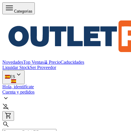
Categorías
Novedades
Top Ventas
⇊ Precio
Caducidades
Liquidar Stock
Ser Proveedor
ES
Hola, identifícate
Cuenta y pedidos