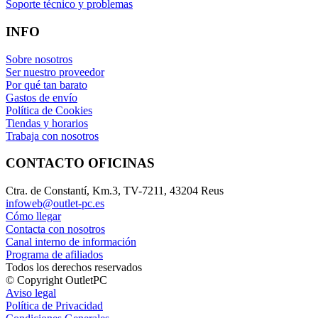
Soporte técnico y problemas
INFO
Sobre nosotros
Ser nuestro proveedor
Por qué tan barato
Gastos de envío
Política de Cookies
Tiendas y horarios
Trabaja con nosotros
CONTACTO OFICINAS
Ctra. de Constantí, Km.3, TV-7211, 43204 Reus
infoweb@outlet-pc.es
Cómo llegar
Contacta con nosotros
Canal interno de información
Programa de afiliados
Todos los derechos reservados
© Copyright OutletPC
Aviso legal
Política de Privacidad