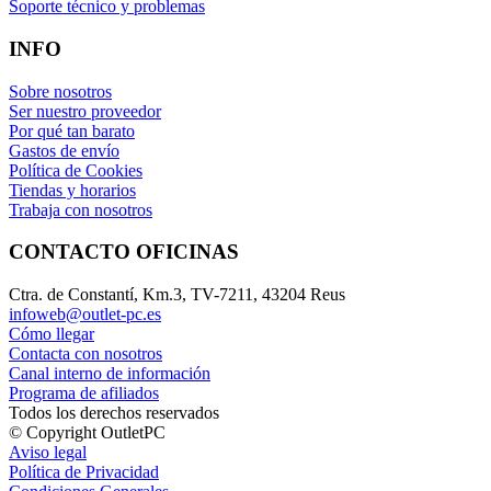
Soporte técnico y problemas
INFO
Sobre nosotros
Ser nuestro proveedor
Por qué tan barato
Gastos de envío
Política de Cookies
Tiendas y horarios
Trabaja con nosotros
CONTACTO OFICINAS
Ctra. de Constantí, Km.3, TV-7211, 43204 Reus
infoweb@outlet-pc.es
Cómo llegar
Contacta con nosotros
Canal interno de información
Programa de afiliados
Todos los derechos reservados
© Copyright OutletPC
Aviso legal
Política de Privacidad