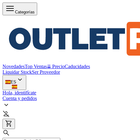
Categorías
Novedades
Top Ventas
⇊ Precio
Caducidades
Liquidar Stock
Ser Proveedor
ES
Hola, identifícate
Cuenta y pedidos