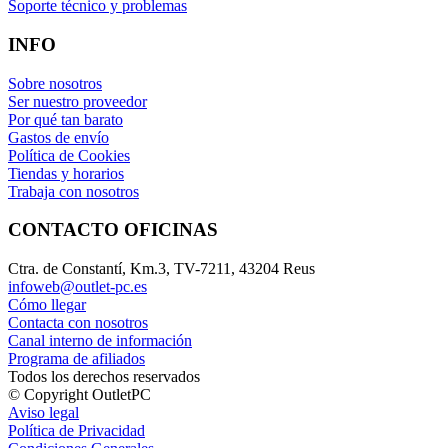
Soporte técnico y problemas
INFO
Sobre nosotros
Ser nuestro proveedor
Por qué tan barato
Gastos de envío
Política de Cookies
Tiendas y horarios
Trabaja con nosotros
CONTACTO OFICINAS
Ctra. de Constantí, Km.3, TV-7211, 43204 Reus
infoweb@outlet-pc.es
Cómo llegar
Contacta con nosotros
Canal interno de información
Programa de afiliados
Todos los derechos reservados
© Copyright OutletPC
Aviso legal
Política de Privacidad