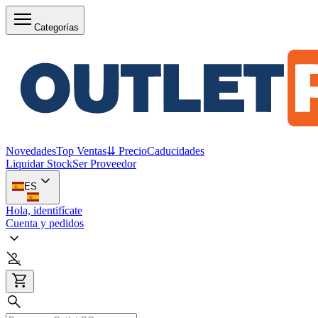
Categorías
Novedades
Top Ventas
⇊ Precio
Caducidades
Liquidar Stock
Ser Proveedor
ES
Hola, identifícate
Cuenta y pedidos