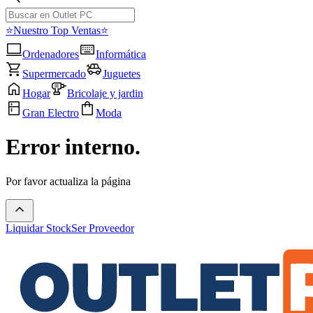
⭐Nuestro Top Ventas⭐
Ordenadores
Informática
Supermercado
Juguetes
Hogar
Bricolaje y jardin
Gran Electro
Moda
Error interno.
Por favor actualiza la página
Liquidar Stock
Ser Proveedor