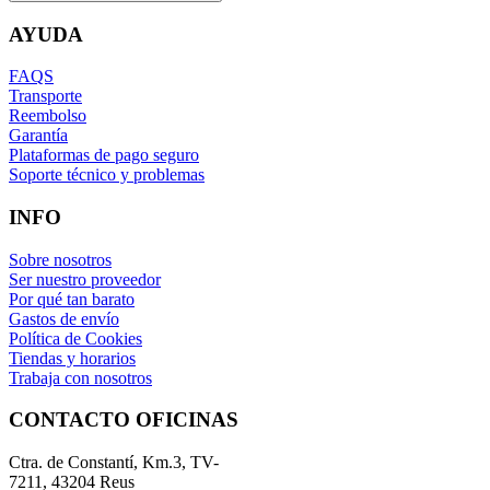
AYUDA
FAQS
Transporte
Reembolso
Garantía
Plataformas de pago seguro
Soporte técnico y problemas
INFO
Sobre nosotros
Ser nuestro proveedor
Por qué tan barato
Gastos de envío
Política de Cookies
Tiendas y horarios
Trabaja con nosotros
CONTACTO OFICINAS
Ctra. de Constantí, Km.3, TV-
7211, 43204 Reus