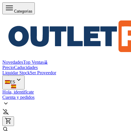
Categorías
Novedades
Top Ventas
⇊
Precio
Caducidades
Liquidar Stock
Ser Proveedor
ES
Hola, identifícate
Cuenta y pedidos